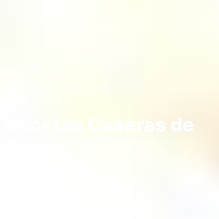
CONCURSO DE COCINA
CASERA
Recetas Caseras de
Arroz
Ver Ganadores