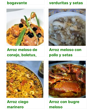
bogavante
verduritas y setas
de cardo
Arroz meloso de
Arroz meloso con
conejo, boletus,
pollo y setas
foie y láminas de
trufa
Arroz ciego
Arroz con bugre
marinero
meloso