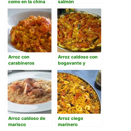
como en la china
salmón
Arroz con
Arroz caldoso con
carabineros
bogavante y
marisco variado
Arroz caldoso de
Arroz ciego
marisco
marinero