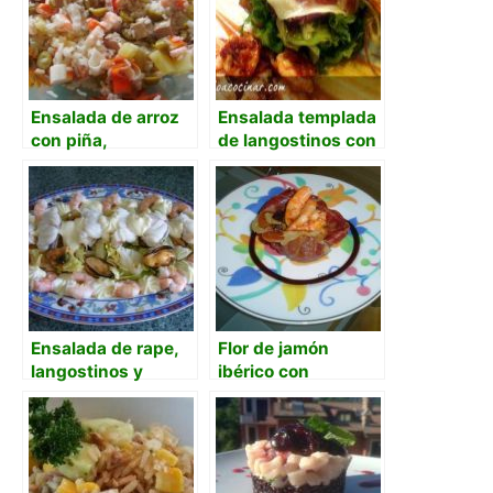
Ensalada de arroz
Ensalada templada
con piña,
de langostinos con
langostinos y
jamón ibérico,
mahonesa
verduras en
tempura y salsa
romesco
Ensalada de rape,
Flor de jamón
langostinos y
ibérico con
mejillones
ensalada de setas
y langostinos