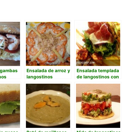
 gambas
Ensalada de arroz y
Ensalada templada
nos
langostinos
de langostinos con
 con
jamón ibérico,
 de
verduras en
tempura y salsa
romesco