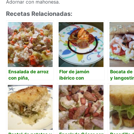
Adornar con mahonesa.
Recetas Relacionadas:
Ensalada de arroz
Flor de jamón
Bocata de
con piña,
ibérico con
y langosti
langostinos y
ensalada de setas
marinados
mahonesa
y langostinos
mayonesa
wasabi