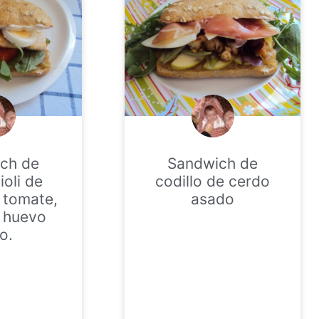
ch de
Sandwich de
lioli de
codillo de cerdo
 tomate,
asado
y huevo
o.