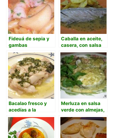
Fideuá de sepia y
Caballa en aceite,
gambas
casera, con salsa
verde de cebolleta
Bacalao fresco y
Merluza en salsa
acedías a la
verde con almejas,
plancha en salsa
cebolla y maicena
verde