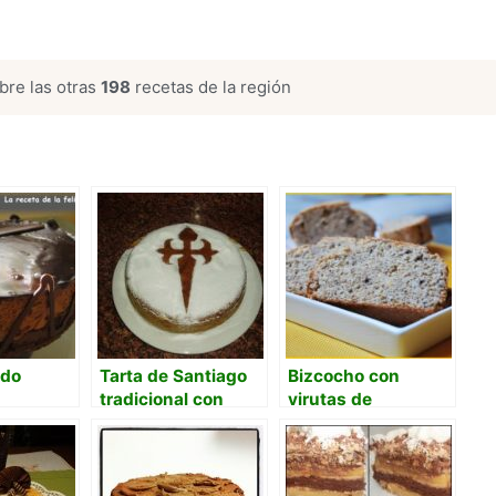
re las otras
198
recetas de la región
ado
Tarta de Santiago
Bizcocho con
tradicional con
virutas de
orujo
chocolate y polvo
de naranja