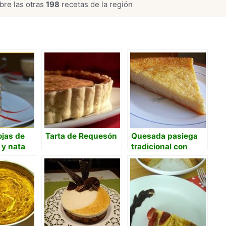
re las otras
198
recetas de la región
ojas de
Tarta de Requesón
Quesada pasiega
 y nata
tradicional con
queso pasiego