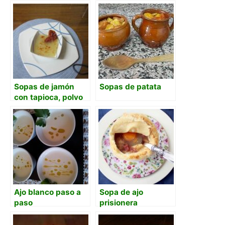
Sopas de jamón
Sopas de patata
con tapioca, polvo
de jamón y
crujiente
Ajo blanco paso a
Sopa de ajo
paso
prisionera