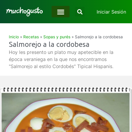
Iniciar Sesión
Inicio
»
Recetas
»
Sopas y purés
»
Salmorejo a la cordobesa
Salmorejo a la cordobesa
Hoy les presento un plato muy apetecible en la
época veraniega en la que nos encontramos
"Salmorejo al estilo Cordobés" Tipical Hispanis.