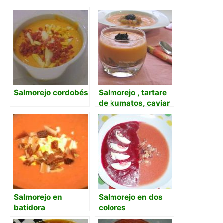
Salmorejo cordobés
Salmorejo , tartare
de kumatos, caviar
de algas y aceite de
aguacate
Salmorejo en
Salmorejo en dos
batidora
colores