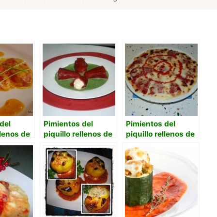
del
Pimientos del
Pimientos del
llenos de
piquillo rellenos de
piquillo rellenos de
 salsa de
brandada de
langostinos
bacalao y salsa de
espinacas