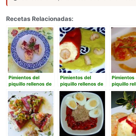
Recetas Relacionadas:
Pimientos del
Pimientos del
Pimientos 
piquillo rellenos de
piquillo rellenos de
piquillo re
merluza y gambas
raya en salsa de
bacalao en
con bechamel
pimiento verde
chile