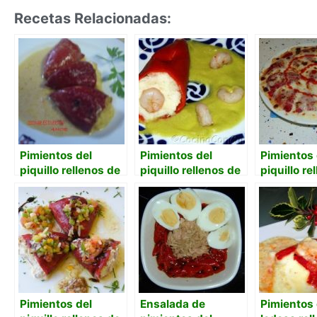
Recetas Relacionadas:
Pimientos del
Pimientos del
Pimientos 
piquillo rellenos de
piquillo rellenos de
piquillo re
merluza y gambas
raya en salsa de
langostin
con salsa de nata
pimiento verde
Pimientos del
Ensalada de
Pimientos