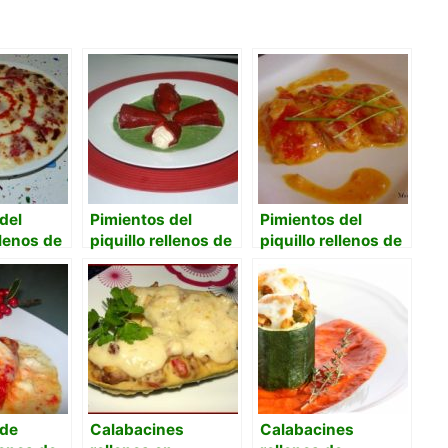
del
Pimientos del
Pimientos del
llenos de
piquillo rellenos de
piquillo rellenos de
os
brandada de
bacalao en salsa de
bacalao y salsa de
chile
espinacas
 de
Calabacines
Calabacines