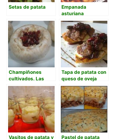
Setas de patata
Empanada
asturiana
Champiñones
Tapa de patata con
cultivados. Las
queso de oveja
nuevas tecnologías
semicurado, cedro
en la tradición.
y compota de
cerezas al vino de
rioja alavesa
Vasitos de patata y
Pastel de patata