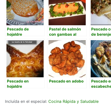
Pescado de
Pastel de salmón
Pescado co
hojaldre
con gambas al
de berenj
horno
Pescado en
Pescado en adobo
Pescado e
hojaldre
escabech
Incluída en el especial:
Cocina Rápida y Saludable