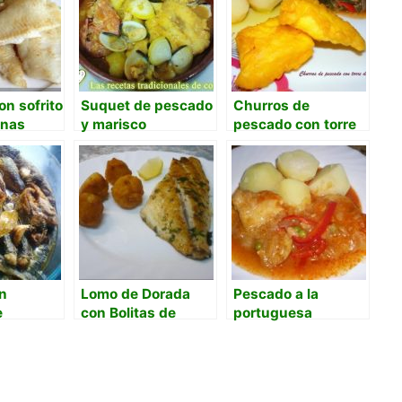
n sofrito
Suquet de pescado
Churros de
enas
y marisco
pescado con torre
de acelgas
n
Lomo de Dorada
Pescado a la
e
con Bolitas de
portuguesa
Arroz & Gambas