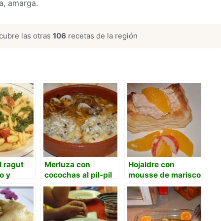
a, amarga.
ubre las otras
106
recetas de la región
l ragut
Merluza con
Hojaldre con
o y
cocochas al pil-pil
mousse de marisco
y pescado