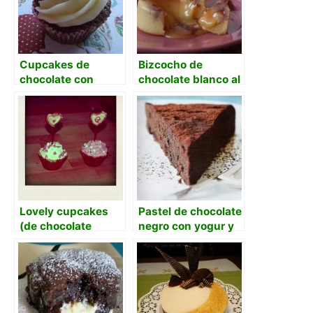
Cupcakes de
Bizcocho de
chocolate con
chocolate blanco al
frosting de
corazon fondido de
chocolate blanco
caramelo de
mantequilla salada
Lovely cupcakes
Pastel de chocolate
(de chocolate
negro con yogur y
blanco y crema de
cobertura de
queso)
chocolate