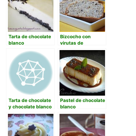
Tarta de chocolate
Bizcocho con
blanco
virutas de
chocolate y polvo
de naranja
Tarta de chocolate
Pastel de chocolate
y chocolate blanco
blanco
con cuajada sin
horno