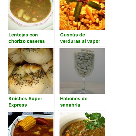
Lentejas con
Cuscús de
chorizo caseras
verduras al vapor
como las de mamá
tradicional
marroquí
Knishes Super
Habones de
Express
sanabria