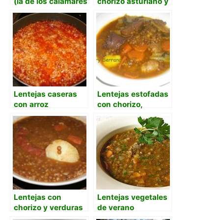
(la de los calamares
chorizo asturiano y
que las
sofrito de tomate
acompañan)
Lentejas caseras
Lentejas estofadas
con arroz
con chorizo,
morcilla y jamón
Lentejas con
Lentejas vegetales
chorizo y verduras
de verano
en olla exprés