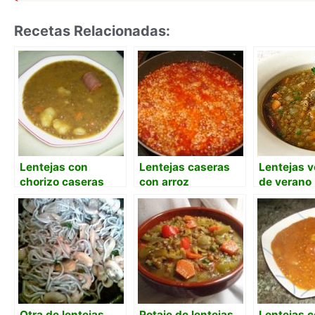
Recetas Relacionadas:
Lentejas con
Lentejas caseras
Lentejas v
chorizo caseras
con arroz
de verano
como las de mamá
Otra de lentejas
Potaje de lentejas
Lentejas 