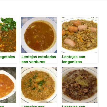
egetales
Lentejas estofadas
Lentejas con
con verduras
longanizas
con
Lentejas con
Lentejas con