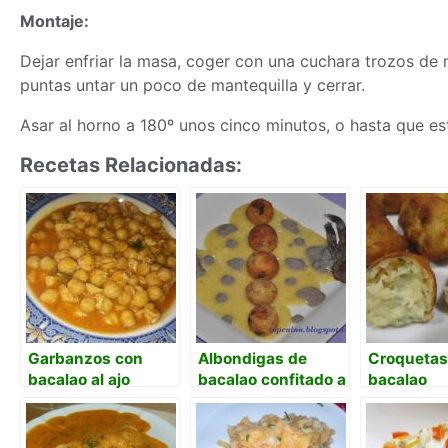
Montaje:
Dejar enfriar la
masa
, coger con una cuchara trozos de
puntas untar un poco de mantequilla y cerrar.
Asar al horno a 180º unos cinco minutos, o hasta que e
Recetas Relacionadas:
Garbanzos con
Albondigas de
Croquetas
bacalao al ajo
bacalao confitado a
bacalao
arriero
las dos naranjas y
tocan las
trompetas.