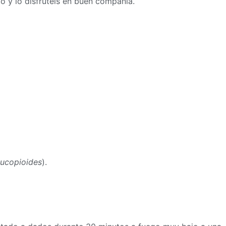
to y lo disfrutéis en buen compañía.
nucopioides
).