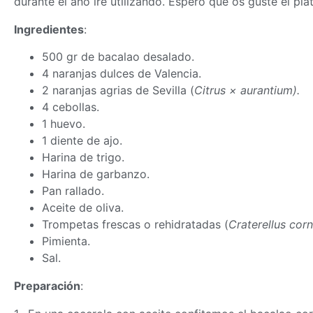
durante el año iré utilizando. Espero que os guste el pla
Ingredientes
:
500 gr de bacalao desalado.
4 naranjas dulces de Valencia.
2 naranjas agrias de Sevilla (
Citrus × aurantium)
.
4 cebollas.
1 huevo.
1 diente de ajo.
Harina de trigo.
Harina de garbanzo.
Pan rallado.
Aceite de oliva.
Trompetas frescas o rehidratadas (
Craterellus cor
Pimienta.
Sal.
Preparación
: