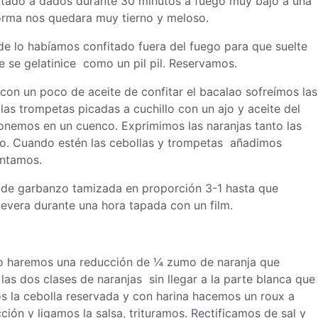
ortado a dados durante 30 minutos a fuego muy bajo a una
orma nos quedara muy tierno y meloso.
nde lo habíamos confitado fuera del fuego para que suelte
 se gelatinice como un pil pil. Reservamos.
con un poco de aceite de confitar el bacalao sofreímos las
las trompetas picadas a cuchillo con un ajo y aceite del
onemos en un cuenco. Exprimimos las naranjas tanto las
o. Cuando estén las cebollas y trompetas añadimos
ntamos.
a de garbanzo tamizada en proporción 3-1 hasta que
vera durante una hora tapada con un film.
llo haremos una reducción de ¼ zumo de naranja que
las dos clases de naranjas sin llegar a la parte blanca que
s la cebolla reservada y con harina hacemos un roux a
ón y ligamos la salsa, trituramos. Rectificamos de sal y