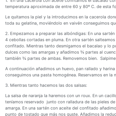
1. En una cacerola con aceite confitamos el bacalao c
temperatura aproximada de entre 60 y 80º C. de esta f
Le quitamos la piel y la introducimos en la cacerola do
toda su gelatina, moviéndolo en vaivén conseguimos que
2. Empezamos a preparar las albóndigas: En una sartén 
4 cebollas cortadas en pluma. En otra sartén salteamos 
confitado. Mientras tanto desmigamos el bacalao y lo p
dulces como las amargas y añadimos ¾ partes al cuenc
también ¾ partes de ambas. Removemos bien. Salpime
A continuación añadimos un huevo, pan rallado y harin
conseguimos una pasta homogénea. Reservamos en la ne
3. Mientras tanto hacemos las dos salsas:
La salsa de naranja la haremos con un roux. En un caci
teníamos reservado junto con ralladura de las pieles de 
amarga. En una sartén con aceite del confitado añadimo
punto de tostado que más nos guste. Añadimos la reducci