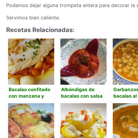
Podemos dejar alguna trompeta entera para decorar la s
Servimos bien caliente.
Recetas Relacionadas:
Bacalao confitado
Albóndigas de
Garbanzos
con manzana y
bacalao con salsa
bacalao al
piñones.
de pimientos del
arriero
Piquillo