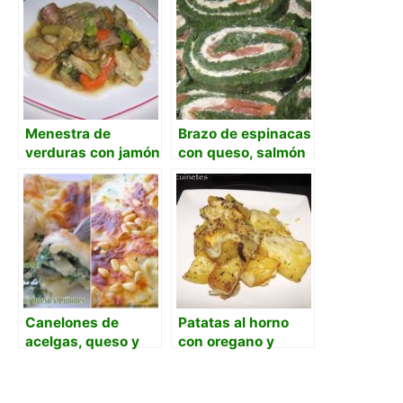
Menestra de
Brazo de espinacas
verduras con jamón
con queso, salmón
y nueces picadas.
Canelones de
Patatas al horno
acelgas, queso y
con oregano y
piñones
romero gratinadas
con queso