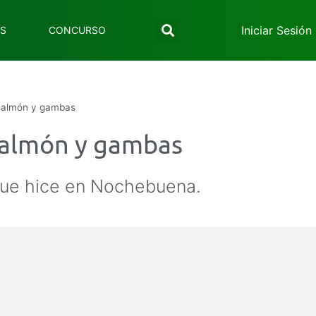
Iniciar Sesión
ES
CONCURSO
 salmón y gambas
 salmón y gambas
a que hice en Nochebuena.