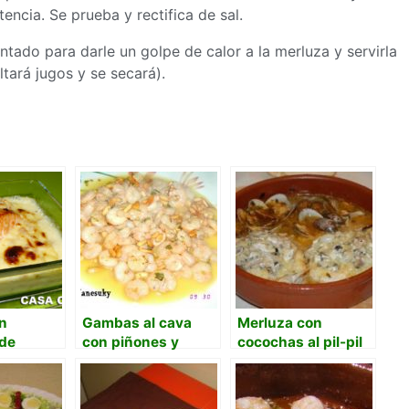
ncia. Se prueba y rectifica de sal.
ntado para darle un golpe de calor a la merluza y servirla
tará jugos y se secará).
n
Gambas al cava
Merluza con
de
con piñones y
cocochas al pil-pil
jillo
albahaca