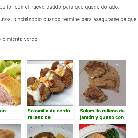
superior con el huevo batido para que quede dorado.
inutos, pinchándolo cuando termine para asegurarse de que
 pimienta verde.
con
Solomillo de cerdo
Solomillo relleno de
relleno de
jamón y queso con
sobrasada con
salsa de bacón
salsa de queso