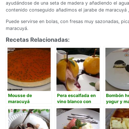
ayudándose de una seta de madera y añadiendo el agua 
contenido conseguido añadimos el jarabe de maracuyá , l
Puede servirse en bolas, con fresas muy sazonadas, pi
maracuyá.
Recetas Relacionadas:
Mousse de
Pera escalfada en
Bombón he
maracuyá
vino blanco con
yogur y m
(parchita, passion
corazón helado de
fruit)
vino rosado y
jarabe de vino tinto