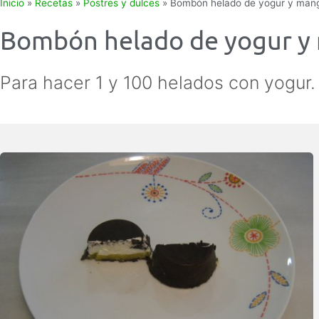
Inicio
»
Recetas
»
Postres y dulces
»
Bombón helado de yogur y man
Bombón helado de yogur y
Para hacer 1 y 100 helados con yogur.