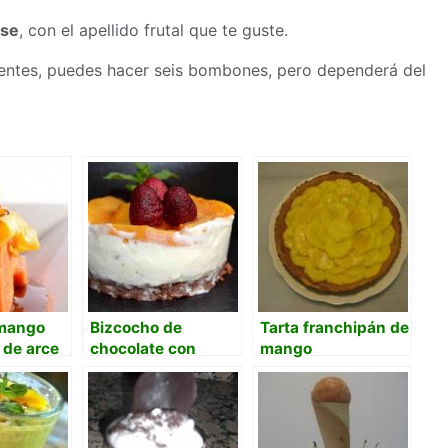
se
, con el apellido frutal que te guste.
dientes, puedes hacer seis bombones, pero dependerá del
 mango
Bizcocho de
Tarta franchipán de
 de arce
chocolate con
mango
helado de yogur y
melocotón