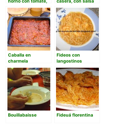
horno con tomate,
casera, con salsa
albahaca y
verde de cebolleta
mozzarella
Caballa en
Fideos con
charmela
langostinos
Bouillabaisse
Fideuá florentina