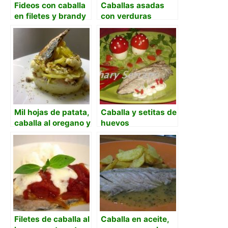
Fideos con caballa
Caballas asadas
en filetes y brandy
con verduras
de Jerez
Mil hojas de patata,
Caballa y setitas de
caballa al oregano y
huevos
col crujente con
cebolla confitada
de mandarin
Filetes de caballa al
Caballa en aceite,