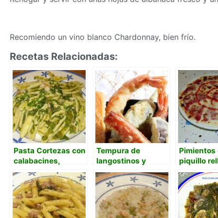
Recomiendo un vino blanco Chardonnay, bien frío.
Recetas Relacionadas:
Pasta Cortezas con
Tempura de
Pimientos 
calabacines,
langostinos y
piquillo re
espárragos y
verdura
langostin
langostinos