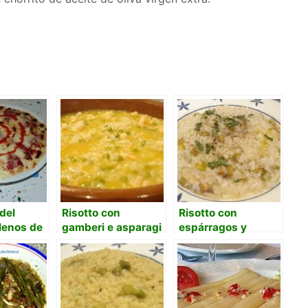
del
Risotto con
Risotto con
llenos de
gamberi e asparagi
espárragos y
os
(arroz con gambas
almejas
y espárragos)