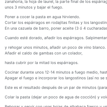
zanahoria, la hoja de laurel, la parte final de los espárr
unos 3 minutos y bajar el fuego.
Poner a cocer la pasta en agua hirviendo.
Cortar los espárragos en rodajitas finitas y los langosti
En una cazuela de barro, poner aceite (3 ó 4 cucharadas
Cuando esté dorado, añadir los espárragos. Salpimenta
y rehogar unos minutos, añadir un poco de vino blanco. 
Añadir el caldo de gambas con un colador,
hasta cubrir por la mitad los espárragos.
Cocinar durante unos 12-14 minutos a fuego medio, hast
Apagar el fuego e incorporar los langostinos (así no se 
Este es el resultado después de un par de minutos (para
Colar la pasta (dejar un poco de agua de cocción) y volc
Rehogar y servir con unas hojas de albahaca fresco y un 