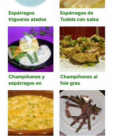
Espárragos
Espárragos de
trigueros atados
Tudela con salsa
con jamón
vinagreta
Champiñones y
Champiñones al
espárragos en
foie gras
hojaldre