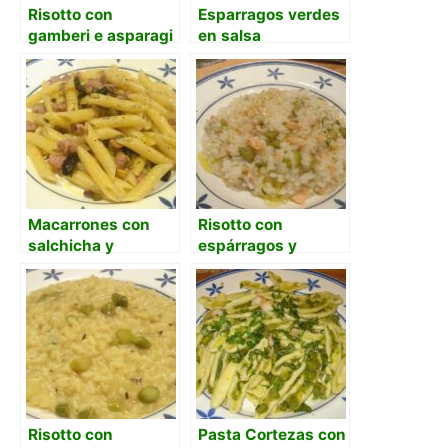
Risotto con
Esparragos verdes
gamberi e asparagi
en salsa
(arroz con gambas
y espárragos)
Macarrones con
Risotto con
salchicha y
espárragos y
espárragos
salmón
Risotto con
Pasta Cortezas con