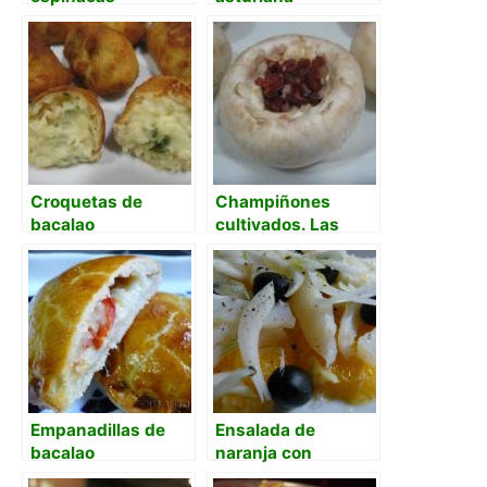
salteadas,
berenjena frita y
jamón con hilito de
miel
Croquetas de
Champiñones
bacalao
cultivados. Las
nuevas tecnologías
en la tradición.
Empanadillas de
Ensalada de
bacalao
naranja con
bacalao asado y