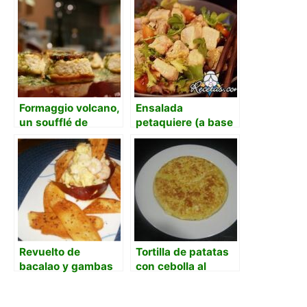
aceitunas.
Formaggio volcano,
Ensalada
un soufflé de
petaquiere (a base
ricotta , parmesano
de bacalao)
con crujiente de
pesto genovés y
pimiento rojo asado
Revuelto de
Tortilla de patatas
bacalao y gambas
con cebolla al
microondas