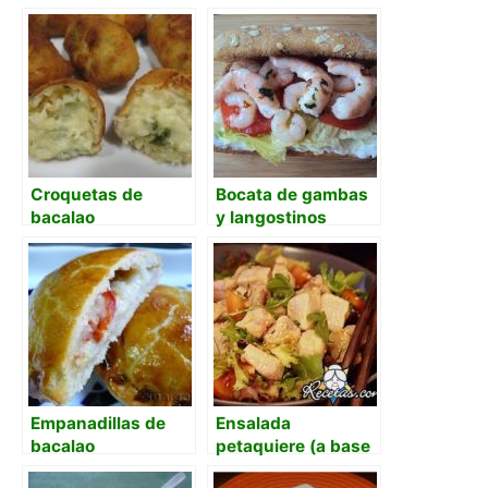
Croquetas de
Bocata de gambas
bacalao
y langostinos
marinados con
mayonesa de
wasabi
Empanadillas de
Ensalada
bacalao
petaquiere (a base
de bacalao)