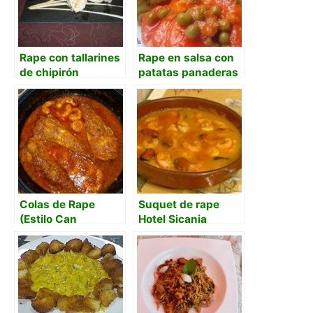
Rape con tallarines
Rape en salsa con
de chipirón
patatas panaderas
encebollado y salsa
yodada
Colas de Rape
Suquet de rape
(Estilo Can
Hotel Sicania
Ramonet)