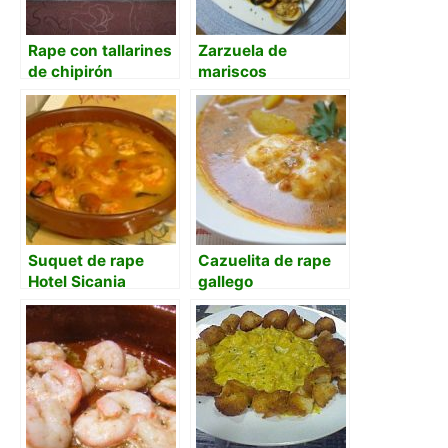
Rape con tallarines
Zarzuela de
de chipirón
mariscos
encebollado y salsa
yodada
Suquet de rape
Cazuelita de rape
Hotel Sicania
gallego