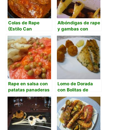
Colas de Rape
Albóndigas de rape
(Estilo Can
y gambas con
Ramonet)
patatas a la tinta de
calamar
Rape en salsa con
Lomo de Dorada
patatas panaderas
con Bolitas de
Arroz & Gambas