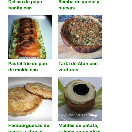
Delícia de papa
Bomba de queso y
bonita con
huevas
aguacate a la
frambuesa
Pastel frío de pan
Tarta de Atún con
de molde con
verduras
salmón ahumado y
atún
Hamburguesas de
Moldes de patata,
papas y atún al
salmón ahumado y