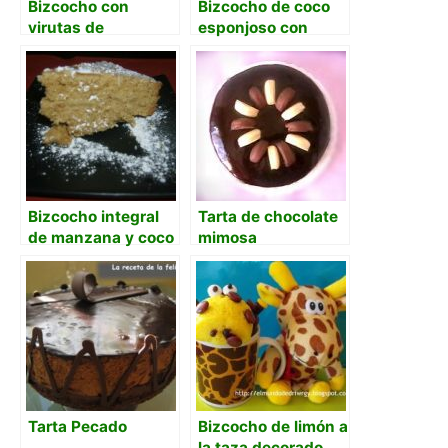
Bizcocho con
Bizcocho de coco
virutas de
esponjoso con
chocolate y polvo
maicena y aroma
de naranja
de coco
Bizcocho integral
Tarta de chocolate
de manzana y coco
mimosa
Tarta Pecado
Bizcocho de limón a
la taza decorado.