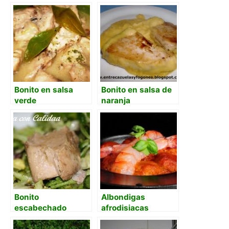
las dos naranjas y
tocan las
trompetas.
Bonito en salsa
Bonito en salsa de
verde
naranja
Bonito
Albondigas
escabechado
afrodisiacas