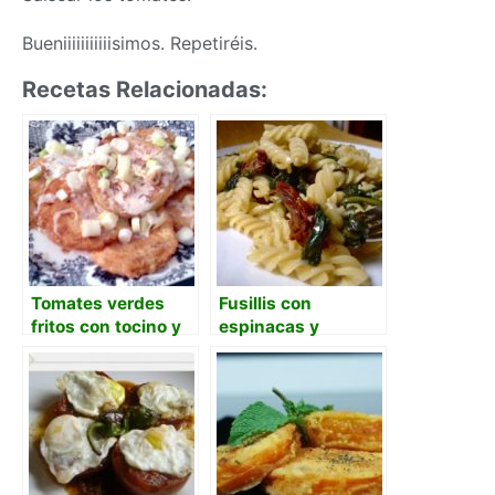
Bueniiiiiiiiiiisimos. Repetiréis.
Recetas Relacionadas:
Tomates verdes
Fusillis con
fritos con tocino y
espinacas y
crema de leche
tomates
deshidratados