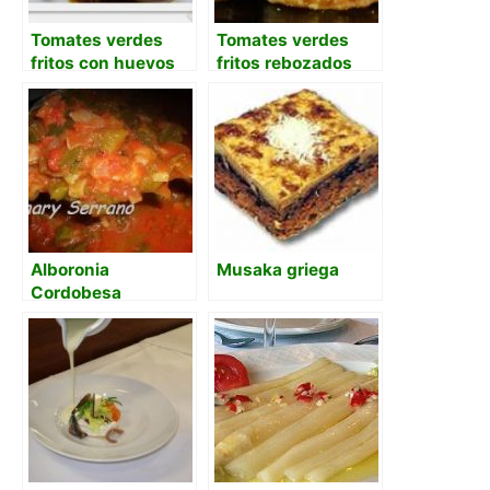
Tomates verdes
Tomates verdes
fritos con huevos
fritos rebozados
de codorniz y
con pan rallado y
Módena
albahaca
Alboronia
Musaka griega
Cordobesa