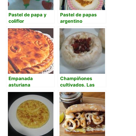
Pastel de papa y
Pastel de papas
coliflor
argentino
Empanada
Champiñones
asturiana
cultivados. Las
nuevas tecnologías
en la tradición.