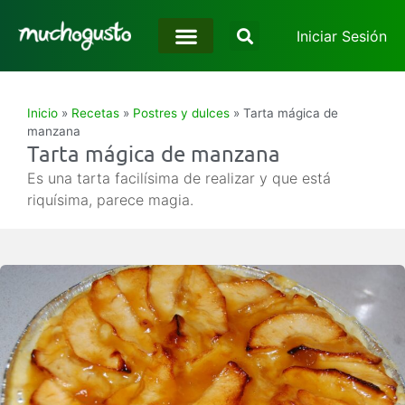
Iniciar Sesión
Inicio
»
Recetas
»
Postres y dulces
»
Tarta mágica de
manzana
Tarta mágica de manzana
Es una tarta facilísima de realizar y que está
riquísima, parece magia.