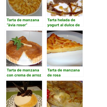
Tarta de manzana
Tarta helada de
“àvia roser”
yogurt al dulce de
leche y naranja
Tarta de manzana
Tarta de manzana
con crema de arroz
de rosa