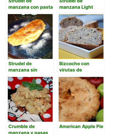
Strudel de
Strudel de
manzana con pasta
manzana Light
filo y almendras
Strudel de
Bizcocho con
manzana sin
virutas de
azúcar
chocolate y polvo
de naranja
Crumble de
American Apple Pie
manzana y pasas