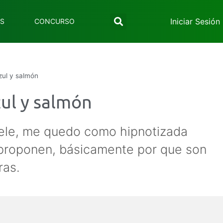
Iniciar Sesión
ES
CONCURSO
zul y salmón
zul y salmón
tele, me quedo como hipnotizada
e proponen, básicamente por que son
ras.