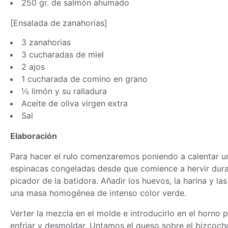
250 gr. de salmón ahumado
[Ensalada de zanahorias]
3 zanahorias
3 cucharadas de miel
2 ajos
1 cucharada de comino en grano
½ limón y su ralladura
Aceite de oliva virgen extra
Sal
Elaboración
Para hacer el rulo comenzaremos poniendo a calentar un
espinacas congeladas desde que comience a hervir durant
picador de la batidora. Añadir los huevos, la harina y l
una
masa
homogénea de intenso color verde.
Verter la mezcla en el molde e introducirlo en el horno 
enfriar y desmoldar. Untamos el queso sobre el bizcoc