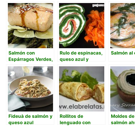
Salmón con
Rulo de espinacas,
Salmón al 
Espárragos Verdes,
queso azul y
parmesano y salsa
salmón
Unagi
Fideuà de salmón y
Rollitos de
Moldes de 
queso azul
lenguado con
salmón a
gambas
caviar