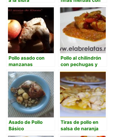
a la sidra
finas hierbas con
verduras
Pollo asado con
Pollo al chilindrón
manzanas
con pechugas y
tomate natural
Asado de Pollo
Tiras de pollo en
Básico
salsa de naranja
dulce