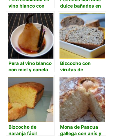
vino blanco con
dulce bañados en
corazón helado de
almíbar
vino rosado y
jarabe de vino tinto
Pera al vino blanco
Bizcocho con
con miel y canela
virutas de
chocolate y polvo
de naranja
Bizcocho de
Mona de Pascua
naranja fácil
gallega con anís y