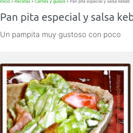
Inicio
»
Recetas
»
Carnes y guisos
»
Pan pita especial y salsa kebab
Pan pita especial y salsa ke
Un pampita muy gustoso con poco