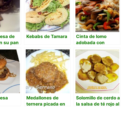
esa de
Kebabs de Tamara
Cinta de lomo
n su pan
adobada con
salteado de setas y
salsa teriyaki.
esa
Medallones de
Solomillo de cerdo a
ternera picada en
la salsa de té rojo al
salsa
horno