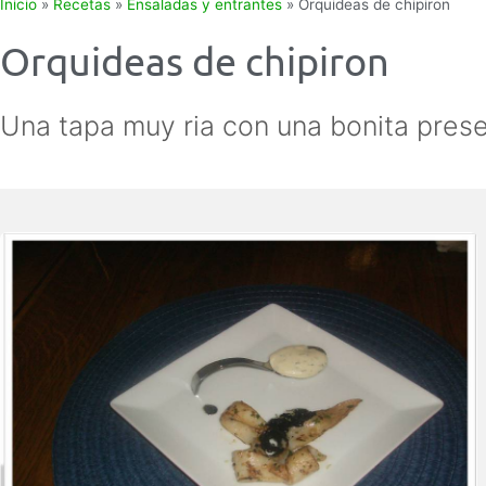
Inicio
»
Recetas
»
Ensaladas y entrantes
»
Orquideas de chipiron
Orquideas de chipiron
Una tapa muy ria con una bonita pres