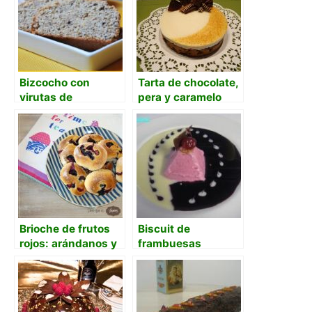
Bizcocho con
Tarta de chocolate,
virutas de
pera y caramelo
chocolate y polvo
de naranja
Brioche de frutos
Biscuit de
rojos: arándanos y
frambuesas
frambuesas