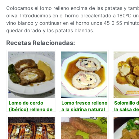
Colocamos el lomo relleno encima de las patatas y tam
oliva. Introducimos en el horno precalentado a 180ºC u
vino blanco y continuar en el horno unos 45 0 55 minut
quedar dorado y las patatas blandas.
Recetas Relacionadas:
Lomo de cerdo
Lomo fresco relleno
Solomillo 
(ibérico) relleno de
a la sidrina natural
la salsa de
jamón serrano,
horno
queso y huevos.