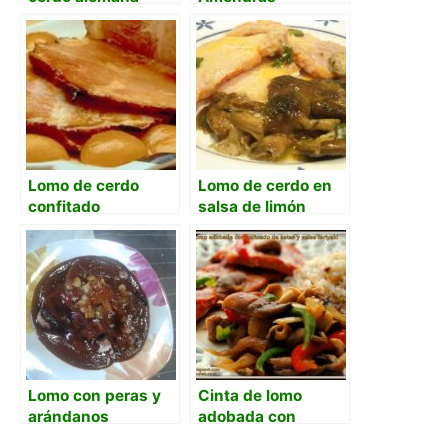
salteada con piña
en la cocina
francesa de una
española
Lomo de cerdo
Lomo de cerdo en
confitado
salsa de limón
Lomo con peras y
Cinta de lomo
arándanos
adobada con
salteado de setas y