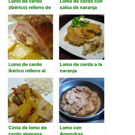
Lomo de cerdo
Lomo de cerdo con
(ibérico) relleno de
salsa de naranja
jamón serrano,
queso y huevos.
Lomo de cerdo
Lomo de cerdo a la
ibérico relleno al
naranja
horno
Cinta de lomo de
Lomo con
cerdo alemana
Amendras